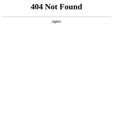
首页
nba
英超
意甲
法甲
德甲
西甲
欧冠
关于PP电子官方
首页
意甲
正文
PP电子官方-意天空：如果德赫亚离队，佛罗伦
萨有意利雅得胜利门将本托
xiaoqiao
意甲
2026-06-07
197
0
6月4日讯 据意天空记者Manuele Baiocchini报
道，在佛罗伦萨，人们的目光已投向了门线位置的
未来布局。一旦德赫亚离队，球队的门将位置极有
可能迎来变动。近几个小时内，本托正成为呼声日
益高涨的人选。对于意大利足坛而言，本托并非一
个陌生的名字。在今年一月的转会窗口期间，他曾