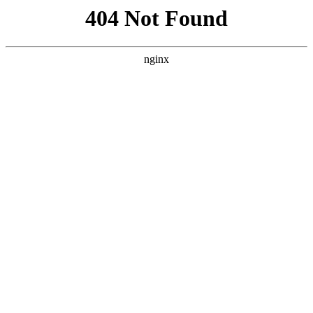
首页
nba
英超
意甲
法甲
德甲
西甲
欧冠
关于PP电子官方
首页
法甲
正文
偷挖阿尔特塔枪手得赔7位数 球员却更想安帅执
教
xiaoqiao
法甲
2026-06-06
189
0
体坛周报全媒体记者 霍尔顿 在解雇埃梅里后，阿
森纳新帅人选迟迟没有落定，先前盛传的安切洛蒂
似乎已被埃弗顿敲定，曾经的同城死敌主帅波切蒂
诺也没有接手迹象。临时主帅永贝里的工作进展日
益糟糕，仅在对西汉姆联一役中取得一胜，上轮英
超对阵曼城更是惨遭蓝月0比3吊打。如此表现令