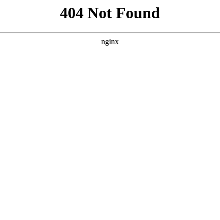
西甲
欧冠
关于我们
坚持令老詹称赞 霍华德觉悟超高抢干
0
比115击败太阳一战赛前，安东尼·戴维斯在自己的右肩缠上了厚厚的绷带，
此前浓眉已经承认，本赛季自己没有一刻不受到肩膀疼痛的困扰，但这并
篮板的数据。 “他想要打球。”詹姆斯谈到浓眉的表现时说，“他想要打球，
展现...