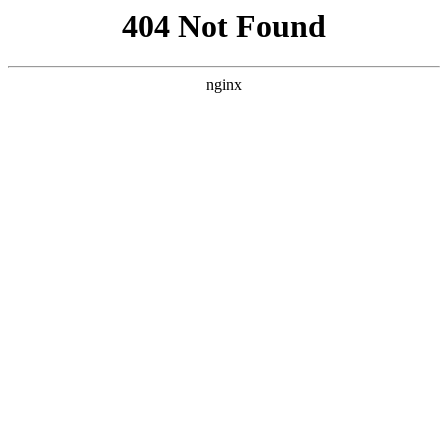
首页
nba
英超
意甲
法甲
德甲
西甲
欧冠
关于PP电子官方
首页
西甲
正文
山东泰山申诉成功，中超本赛季第一次点球判
罚被足协认定为误判
xiaoqiao
西甲
2026-06-07
194
0
果然还是山东队厉害。这赛季到现在联赛都踢了
14轮了，那么多球队都曾就比赛过程中的一些争
议判罚进行过申诉，但没有一个成功的。而泰山
3:3战平武汉三镇的比赛中，三镇外援前锋卡迪斯
在禁区内摔倒获得点球之后，山东泰山也申诉了，
现在结果出来了，足协认定确实是误判。这场比赛