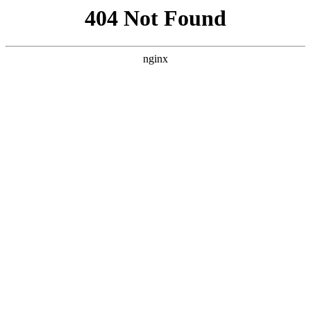
首页
nba
英超
意甲
法甲
德甲
西甲
欧冠
关于PP电子官方
首页
意甲
正文
PP电子官方-林良锋：奔跑吧，少年！燃烧吧，
曼联！
xiaoqiao
意甲
2026-06-06
125
0
曼城1比2曼联（战报） 体坛周报全媒体记者 林良
锋 无法平静。久久无法平静。 你需要一点想象力
才能预判曼联德比赢球；曼联球迷则需要一条麻绳
般的神经，才能把比赛看完。继上轮主场力克热
刺，曼联再接再厉，客场再胜曼城。拉什福德和马
夏尔花开“各表一枝”，为再取3分做出贡献。红魔