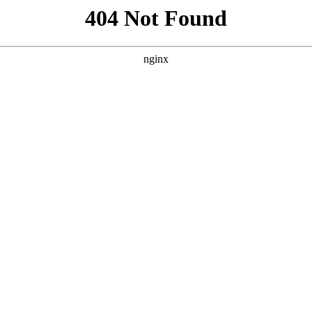
西甲
欧冠
关于我们
的教练；2014年世界杯改变了我的
0
球》专访，在2014年世界杯决赛中打入制胜进球后，格策一度站上世界
保持巅峰。如今33岁的他，作为法兰克福的进攻型中场即将重返欧冠，心
的记忆，是和兄弟们在花园里。父母让我们尝试了很多运动，网球、篮
。虽然我父亲一生从没踢...